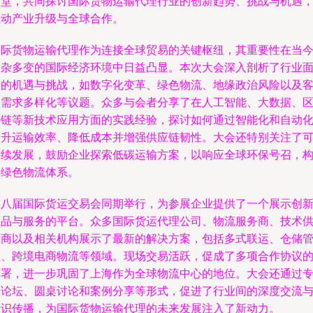
一堂，共同探讨国际货物运输代理行业的创新趋势、挑战与机遇
推动产业升级与全球合作。
国际货物运输代理作为连接全球贸易的关键枢纽，其重要性在当
复杂多变的国际经济环境中日益凸显。本次大会深入剖析了行业
临的机遇与挑战，如数字化变革、绿色物流、地缘政治风险以及
户需求多样化等议题。众多与会者分享了在人工智能、大数据、
块链等新技术应用方面的实践经验，探讨如何通过智能化和自动
提升运输效率、降低成本并增强供应链韧性。大会还特别关注了
持续发展，鼓励企业探索低碳运输方案，以响应全球环保号召，
建绿色物流体系。
第八届国际货运交易会同期举行，为参展企业提供了一个展示创
产品与服务的平台。众多国际货运代理公司、物流服务商、技术
应商以及相关机构展示了最新的解决方案，包括多式联运、仓储
理、跨境电商物流等领域。现场交易活跃，促成了多项合作协议
签署，进一步巩固了上海作为全球物流中心的地位。大会还通过
题论坛、圆桌讨论和案例分享等形式，促进了行业间的深度交流
知识传播，为国际货物运输代理的未来发展注入了新动力。